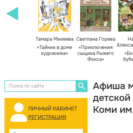
Тамара Михеева
Светлана Горева
На
Алекса
«Тайник в доме
«Приключения
художника»
сыщика Рыжего
«Бо
Фокса»
буб
Афиша м
детской
Коми им
ЛИЧНЫЙ КАБИНЕТ
РЕГИСТРАЦИЯ