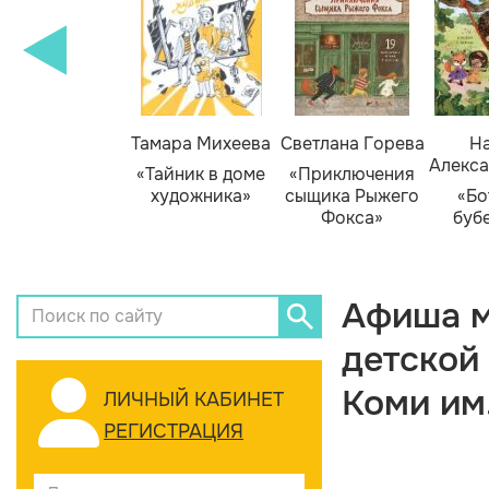
Тамара Михеева
Светлана Горева
На
Алекса
«Тайник в доме
«Приключения
художника»
сыщика Рыжего
«Бо
Фокса»
буб
Афиша м
детской
Коми им
ЛИЧНЫЙ КАБИНЕТ
РЕГИСТРАЦИЯ