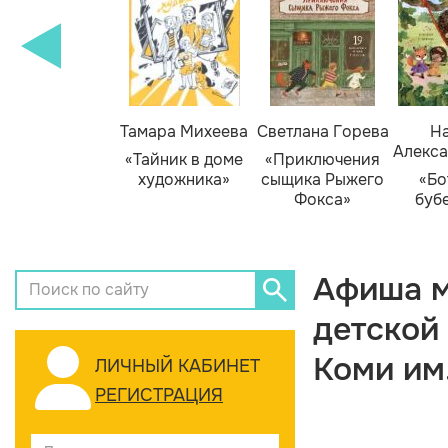
Тамара Михеева
Светлана Горева
На
Алекса
«Тайник в доме
«Приключения
художника»
сыщика Рыжего
«Бо
Фокса»
буб
Афиша м
детской
Коми им
ЛИЧНЫЙ КАБИНЕТ
РЕГИСТРАЦИЯ