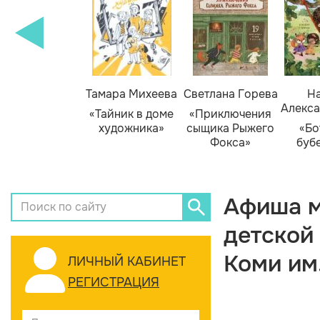
Тамара Михеева
Светлана Горева
На
Алекса
«Тайник в доме
«Приключения
художника»
сыщика Рыжего
«Бо
Фокса»
буб
Афиша м
детской
Коми им
ЛИЧНЫЙ КАБИНЕТ
РЕГИСТРАЦИЯ