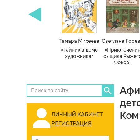
Тамара Михеева
Светлана Горе
«Тайник в доме
«Приключени
художника»
сыщика Рыжег
Фокса»
Афи
дет
Ком
ЛИЧНЫЙ КАБИНЕТ
РЕГИСТРАЦИЯ