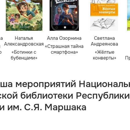
ва
Наталья
Алла Озорнина
Светлана
Александровская
Андреянова
я
«Страшная тайна
о
«Ботинки с
смартфона»
«Жёлтые
бубенцами»
конверты»
П
ша мероприятий Националь
ской библиотеки Республики
и им. С.Я. Маршака