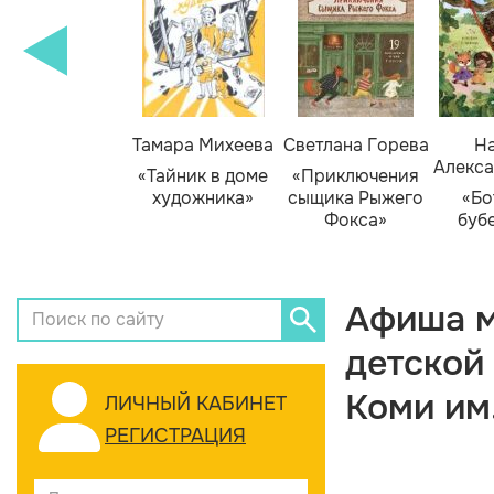
Тамара Михеева
Светлана Горева
На
Алекса
«Тайник в доме
«Приключения
художника»
сыщика Рыжего
«Бо
Фокса»
буб
Афиша м
детской
Коми им
ЛИЧНЫЙ КАБИНЕТ
РЕГИСТРАЦИЯ