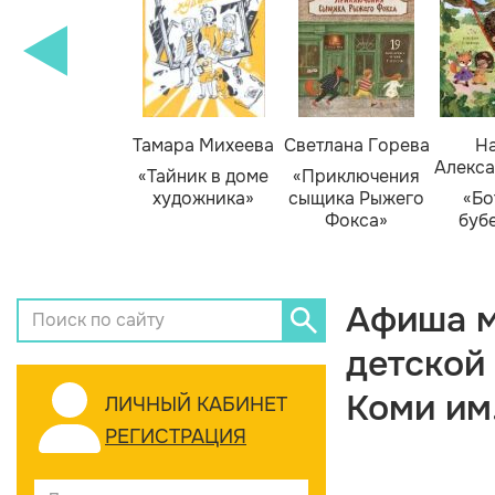
Тамара Михеева
Светлана Горева
На
Алекса
«Тайник в доме
«Приключения
художника»
сыщика Рыжего
«Бо
Фокса»
буб
Афиша м
детской
Коми им
ЛИЧНЫЙ КАБИНЕТ
РЕГИСТРАЦИЯ