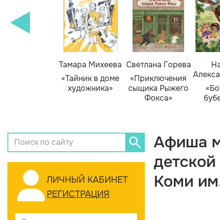
Тамара Михеева
Светлана Горева
На
Алекса
«Тайник в доме
«Приключения
художника»
сыщика Рыжего
«Бо
Фокса»
буб
Афиша м
детской
Коми им
ЛИЧНЫЙ КАБИНЕТ
РЕГИСТРАЦИЯ