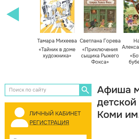
Тамара Михеева
Светлана Горева
На
Алекса
«Тайник в доме
«Приключения
художника»
сыщика Рыжего
«Бо
Фокса»
буб
Афиша м
детской
Коми им
ЛИЧНЫЙ КАБИНЕТ
РЕГИСТРАЦИЯ