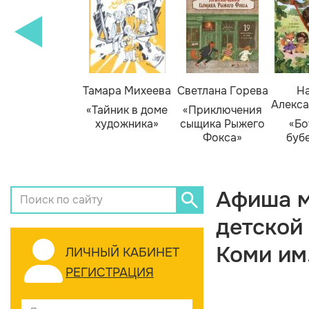
Тамара Михеева
Светлана Горева
На
Алекса
«Тайник в доме
«Приключения
художника»
сыщика Рыжего
«Бо
Фокса»
буб
Афиша м
детской
Коми им
ЛИЧНЫЙ КАБИНЕТ
РЕГИСТРАЦИЯ