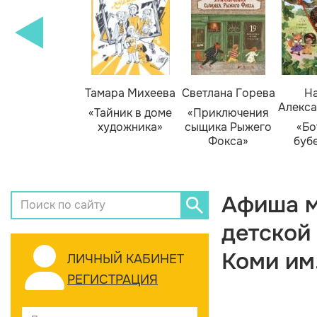
Тамара Михеева
Светлана Горева
На
Алекса
«Тайник в доме
«Приключения
художника»
сыщика Рыжего
«Бо
Фокса»
буб
Афиша м
детской
Коми им
ЛИЧНЫЙ КАБИНЕТ
РЕГИСТРАЦИЯ