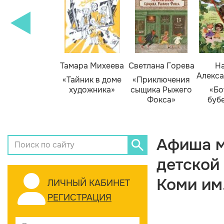
Тамара Михеева
Светлана Горева
На
Алекса
«Тайник в доме
«Приключения
художника»
сыщика Рыжего
«Бо
Фокса»
буб
Афиша м
детской
Коми им
ЛИЧНЫЙ КАБИНЕТ
РЕГИСТРАЦИЯ