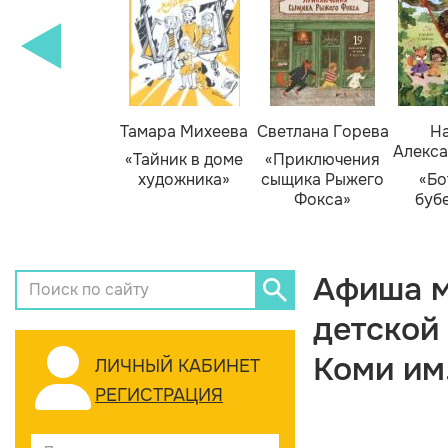
Тамара Михеева
Светлана Горева
На
Алекса
«Тайник в доме
«Приключения
художника»
сыщика Рыжего
«Бо
Фокса»
буб
Афиша м
детской
Коми им
ЛИЧНЫЙ КАБИНЕТ
РЕГИСТРАЦИЯ