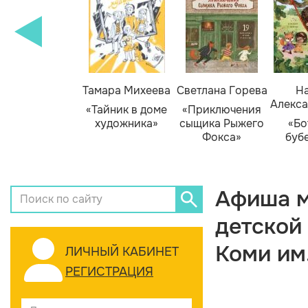
Тамара Михеева
Светлана Горева
На
Алекса
«Тайник в доме
«Приключения
художника»
сыщика Рыжего
«Бо
Фокса»
буб
Афиша м
детской
Коми им
ЛИЧНЫЙ КАБИНЕТ
РЕГИСТРАЦИЯ