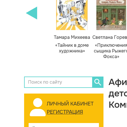
Тамара Михеева
Светлана Горе
«Тайник в доме
«Приключени
художника»
сыщика Рыжег
Фокса»
Афи
дет
Ком
ЛИЧНЫЙ КАБИНЕТ
РЕГИСТРАЦИЯ