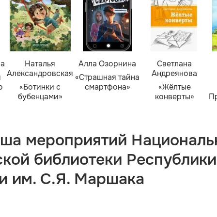
ва
Наталья
Алла Озорнина
Светлана
Александровская
Андреянова
я
«Страшная тайна
о
«Ботинки с
смартфона»
«Жёлтые
бубенцами»
конверты»
П
ша мероприятий Националь
ской библиотеки Республики
и им. С.Я. Маршака