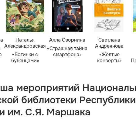
ва
Наталья
Алла Озорнина
Светлана
Александровская
Андреянова
я
«Страшная тайна
о
«Ботинки с
смартфона»
«Жёлтые
бубенцами»
конверты»
П
ша мероприятий Националь
ской библиотеки Республики
и им. С.Я. Маршака