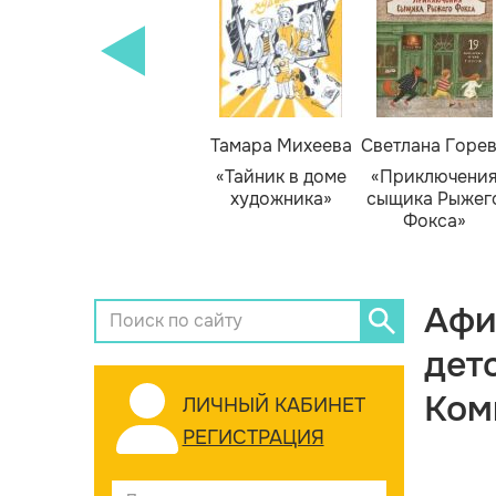
Тамара Михеева
Светлана Горе
«Тайник в доме
«Приключени
художника»
сыщика Рыжег
Фокса»
Афи
дет
Ком
ЛИЧНЫЙ КАБИНЕТ
РЕГИСТРАЦИЯ