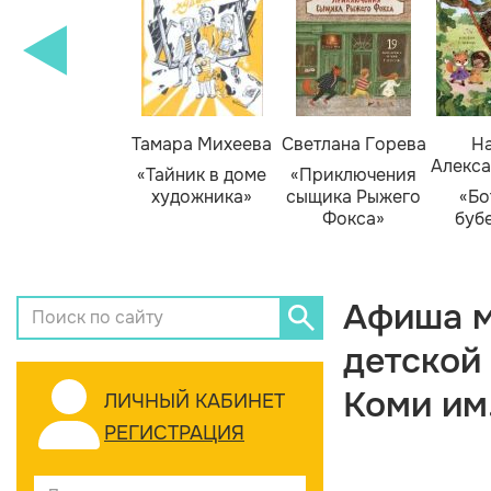
Тамара Михеева
Светлана Горева
На
Алекса
«Тайник в доме
«Приключения
художника»
сыщика Рыжего
«Бо
Фокса»
буб
Афиша м
детской
Коми им
ЛИЧНЫЙ КАБИНЕТ
РЕГИСТРАЦИЯ