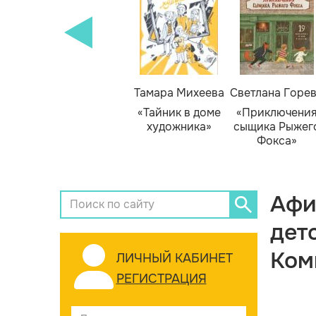
Тамара Михеева
Светлана Горе
«Тайник в доме
«Приключени
художника»
сыщика Рыжег
Фокса»
Афи
дет
Ком
ЛИЧНЫЙ КАБИНЕТ
РЕГИСТРАЦИЯ