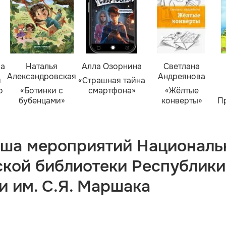
ва
Наталья
Алла Озорнина
Светлана
Александровская
Андреянова
я
«Страшная тайна
о
«Ботинки с
смартфона»
«Жёлтые
бубенцами»
конверты»
П
ша мероприятий Националь
ской библиотеки Республики
и им. С.Я. Маршака