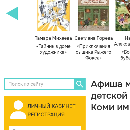
Тамара Михеева
Светлана Горева
На
Алекса
«Тайник в доме
«Приключения
художника»
сыщика Рыжего
«Бо
Фокса»
буб
Афиша м
детской
Коми им
ЛИЧНЫЙ КАБИНЕТ
РЕГИСТРАЦИЯ