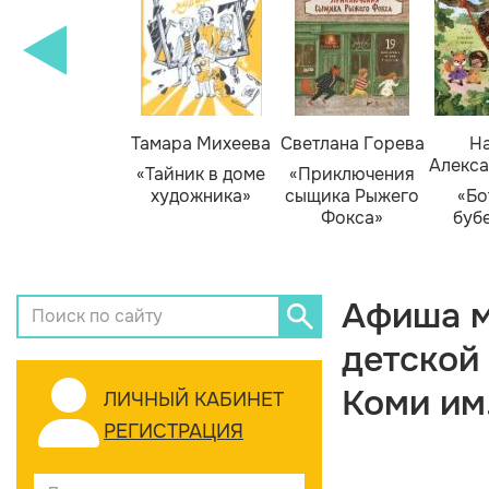
Тамара Михеева
Светлана Горева
На
Алекса
«Тайник в доме
«Приключения
художника»
сыщика Рыжего
«Бо
Фокса»
буб
Афиша м
детской
Коми им
ЛИЧНЫЙ КАБИНЕТ
РЕГИСТРАЦИЯ