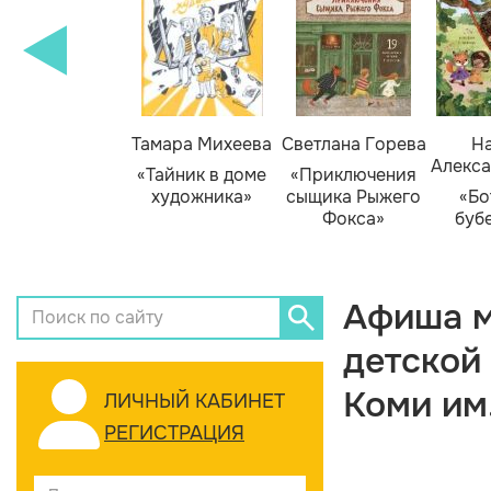
Тамара Михеева
Светлана Горева
На
Алекса
«Тайник в доме
«Приключения
художника»
сыщика Рыжего
«Бо
Фокса»
буб
Афиша м
детской
Коми им
ЛИЧНЫЙ КАБИНЕТ
РЕГИСТРАЦИЯ