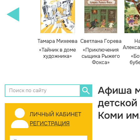
Тамара Михеева
Светлана Горева
На
Алекса
«Тайник в доме
«Приключения
художника»
сыщика Рыжего
«Бо
Фокса»
буб
Афиша м
детской
Коми им
ЛИЧНЫЙ КАБИНЕТ
РЕГИСТРАЦИЯ