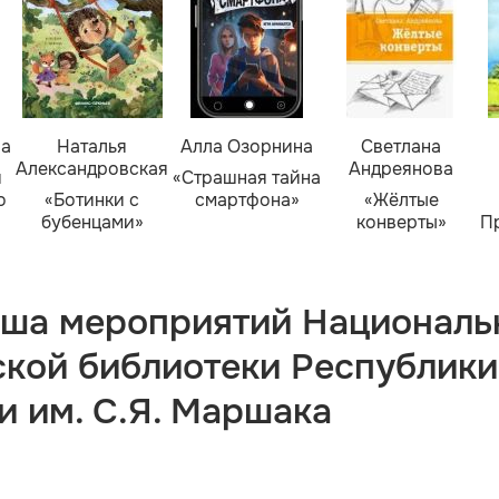
ва
Наталья
Алла Озорнина
Светлана
Александровская
Андреянова
я
«Страшная тайна
о
«Ботинки с
смартфона»
«Жёлтые
бубенцами»
конверты»
П
ша мероприятий Националь
ской библиотеки Республики
и им. С.Я. Маршака