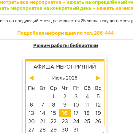
мотреть все мероприятия –
нажать на определённый м
нать мероприятие на конкретный день –
нажать на числ
иша на следующий месяц размещается 25 числа текущего месяца
Подробная информация по тел. 286-444
Режим работы библиотеки
АФИША МЕРОПРИЯТИЙ
Июль 2026
Пн
Вт
Ср
Чт
Пт
Сб
Вс
1
2
3
4
5
6
7
8
9
10
11
12
13
14
15
16
17
18
19
20
21
22
23
24
25
26
27
28
29
30
31