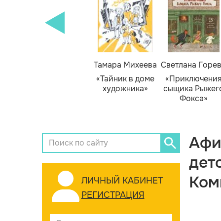
Тамара Михеева
Светлана Горе
«Тайник в доме
«Приключени
художника»
сыщика Рыжег
Фокса»
Афи
дет
Ком
ЛИЧНЫЙ КАБИНЕТ
РЕГИСТРАЦИЯ