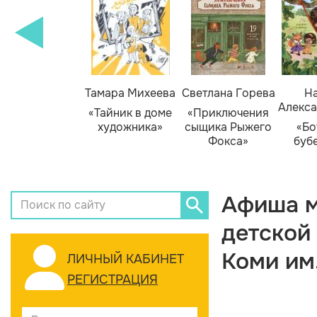
Тамара Михеева
Светлана Горева
На
Алекса
«Тайник в доме
«Приключения
художника»
сыщика Рыжего
«Бо
Фокса»
буб
Афиша м
детской
Коми им
ЛИЧНЫЙ КАБИНЕТ
РЕГИСТРАЦИЯ