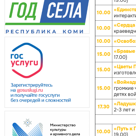
19.00)
«Единств
10.00
интеракти
«Сердца 
10.00
краеведче
10.00
«Освобо
«Бравые
15.00
17.00)
«Цветы 
15.00
изготовл
«Войнады
15.00
громкие 
детях вой
«Ладушк
17.30
2-3 лет и
«Путь к 
10.00
19.00)