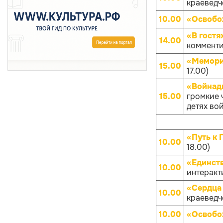
краеведче
10.00
«Освобо
«В гостя
14.00
комменти
«Мемори
15.00
17.00)
«Войнады
15.00
громкие 
детях вой
«Путь к 
10.00
18.00)
«Единств
10.00
интеракти
«Сердца 
10.00
краеведче
10.00
«Освобо