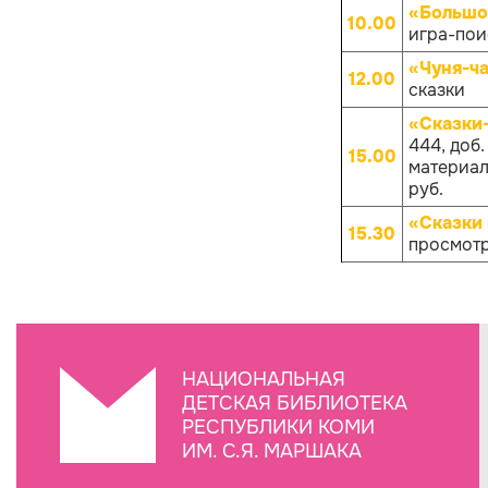
«Большо
10.00
игра-поис
«Чуня-ча
12.00
сказки
«Сказки
444, доб
15.00
материало
руб.
«Сказки 
15.30
просмотр
НАЦИОНАЛЬНАЯ
ДЕТСКАЯ БИБЛИОТЕКА
РЕСПУБЛИКИ КОМИ
ИМ. С.Я. МАРШАКА