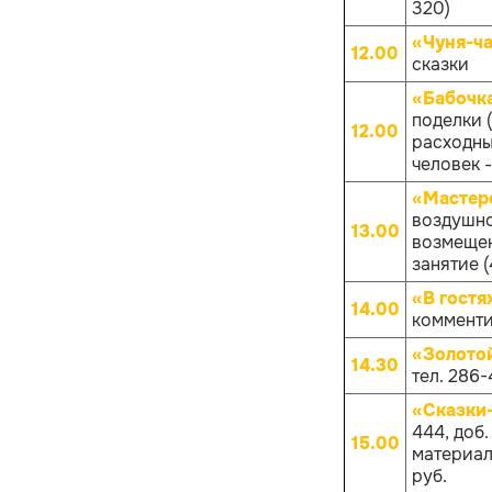
320)
«Чуня-ча
12.00
сказки
«Бабочк
поделки 
12.00
расходных
человек -
«Мастер
воздушно
13.00
возмещен
занятие (
«В гостя
14.00
комменти
«Золото
14.30
тел. 286-
«Сказки
444, доб
15.00
материало
руб.