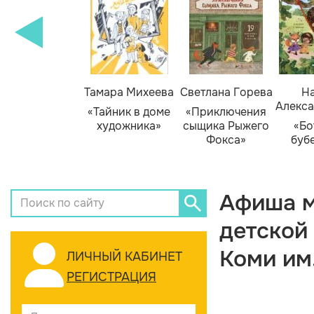
Тамара Михеева
Светлана Горева
На
Алекса
«Тайник в доме
«Приключения
художника»
сыщика Рыжего
«Бо
Фокса»
буб
Афиша м
детской
Коми им
ЛИЧНЫЙ КАБИНЕТ
РЕГИСТРАЦИЯ