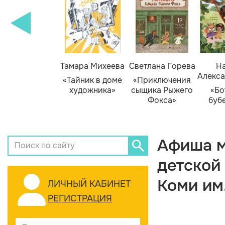
Тамара Михеева
Светлана Горева
На
Алекса
«Тайник в доме
«Приключения
художника»
сыщика Рыжего
«Бо
Фокса»
буб
Афиша м
детской
Коми им
ЛИЧНЫЙ КАБИНЕТ
РЕГИСТРАЦИЯ