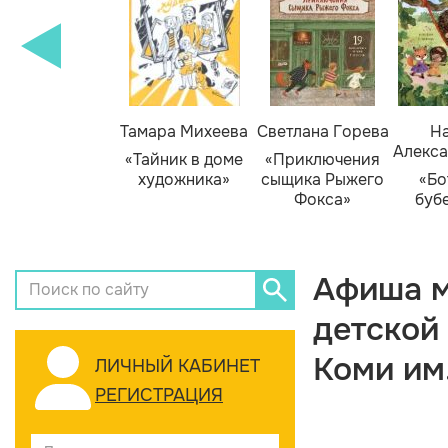
Тамара Михеева
Светлана Горева
На
Алекса
«Тайник в доме
«Приключения
художника»
сыщика Рыжего
«Бо
Фокса»
буб
Афиша м
детской
Коми им
ЛИЧНЫЙ КАБИНЕТ
РЕГИСТРАЦИЯ