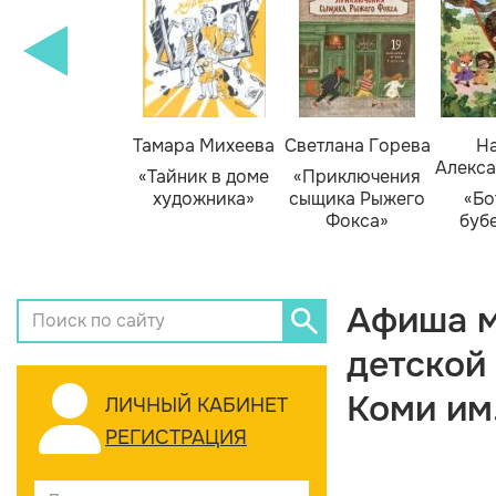
Тамара Михеева
Светлана Горева
На
Алекса
«Тайник в доме
«Приключения
художника»
сыщика Рыжего
«Бо
Фокса»
буб
Афиша м
детской
Коми им
ЛИЧНЫЙ КАБИНЕТ
РЕГИСТРАЦИЯ