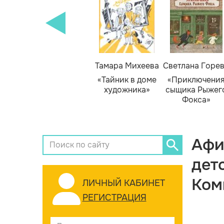
Тамара Михеева
Светлана Горе
«Тайник в доме
«Приключени
художника»
сыщика Рыжег
Фокса»
Афи
дет
Ком
ЛИЧНЫЙ КАБИНЕТ
РЕГИСТРАЦИЯ