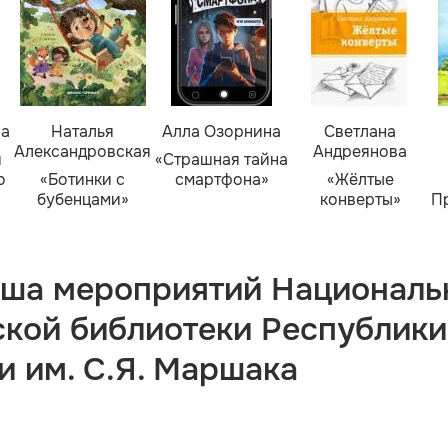
ва
Наталья
Алла Озорнина
Светлана
Александровская
Андреянова
я
«Страшная тайна
о
«Ботинки с
смартфона»
«Жёлтые
бубенцами»
конверты»
П
ша мероприятий Националь
ской библиотеки Республики
и им. С.Я. Маршака