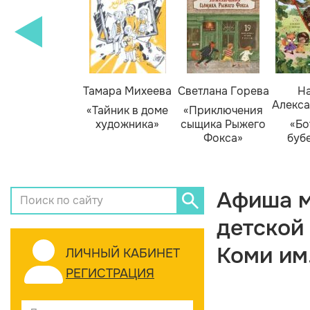
Тамара Михеева
Светлана Горева
На
Алекса
«Тайник в доме
«Приключения
художника»
сыщика Рыжего
«Бо
Фокса»
буб
Афиша м
детской
Коми им
ЛИЧНЫЙ КАБИНЕТ
РЕГИСТРАЦИЯ