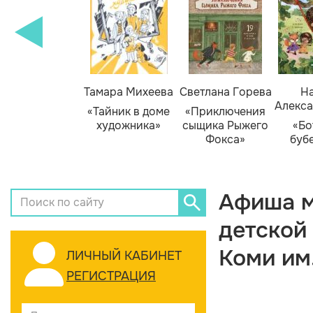
Тамара Михеева
Светлана Горева
На
Алекса
«Тайник в доме
«Приключения
художника»
сыщика Рыжего
«Бо
Фокса»
буб
Афиша м
детской
Коми им
ЛИЧНЫЙ КАБИНЕТ
РЕГИСТРАЦИЯ