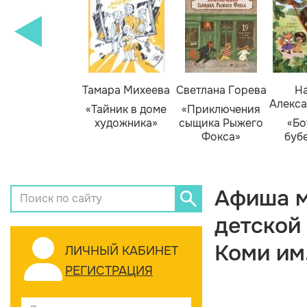
Тамара Михеева
Светлана Горева
На
Алекса
«Тайник в доме
«Приключения
художника»
сыщика Рыжего
«Бо
Фокса»
буб
Афиша м
детской
Коми им
ЛИЧНЫЙ КАБИНЕТ
РЕГИСТРАЦИЯ