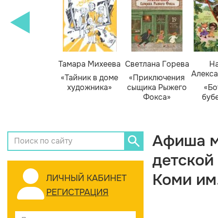
Тамара Михеева
Светлана Горева
На
Алекса
«Тайник в доме
«Приключения
художника»
сыщика Рыжего
«Бо
Фокса»
буб
Афиша м
детской
Коми им
ЛИЧНЫЙ КАБИНЕТ
РЕГИСТРАЦИЯ