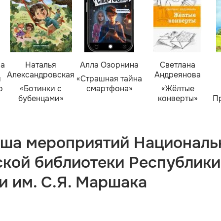
ва
Наталья
Алла Озорнина
Светлана
Александровская
Андреянова
я
«Страшная тайна
о
«Ботинки с
смартфона»
«Жёлтые
бубенцами»
конверты»
П
ша мероприятий Националь
ской библиотеки Республики
и им. С.Я. Маршака