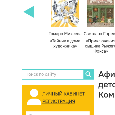
Тамара Михеева
Светлана Горе
«Тайник в доме
«Приключени
художника»
сыщика Рыжег
Фокса»
Афи
дет
Ком
ЛИЧНЫЙ КАБИНЕТ
РЕГИСТРАЦИЯ