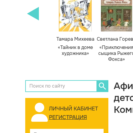
Тамара Михеева
Светлана Горе
«Тайник в доме
«Приключени
художника»
сыщика Рыжег
Фокса»
Афи
дет
Ком
ЛИЧНЫЙ КАБИНЕТ
РЕГИСТРАЦИЯ