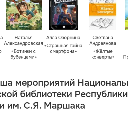
ва
Наталья
Алла Озорнина
Светлана
Александровская
Андреянова
я
«Страшная тайна
о
«Ботинки с
смартфона»
«Жёлтые
бубенцами»
конверты»
П
ша мероприятий Националь
ской библиотеки Республики
и им. С.Я. Маршака