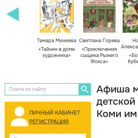
Тамара Михеева
Светлана Горева
На
Алекса
«Тайник в доме
«Приключения
художника»
сыщика Рыжего
«Бо
Фокса»
буб
Афиша м
детской
Коми им
ЛИЧНЫЙ КАБИНЕТ
РЕГИСТРАЦИЯ