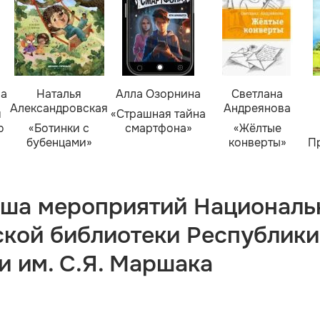
ва
Наталья
Алла Озорнина
Светлана
Александровская
Андреянова
я
«Страшная тайна
о
«Ботинки с
смартфона»
«Жёлтые
бубенцами»
конверты»
П
ша мероприятий Националь
ской библиотеки Республики
и им. С.Я. Маршака