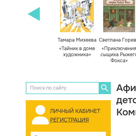
Тамара Михеева
Светлана Горе
«Тайник в доме
«Приключени
художника»
сыщика Рыжег
Фокса»
Афи
дет
Ком
ЛИЧНЫЙ КАБИНЕТ
РЕГИСТРАЦИЯ