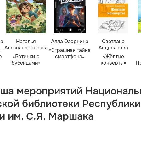
ва
Наталья
Алла Озорнина
Светлана
Александровская
Андреянова
я
«Страшная тайна
о
«Ботинки с
смартфона»
«Жёлтые
бубенцами»
конверты»
П
ша мероприятий Националь
ской библиотеки Республики
и им. С.Я. Маршака