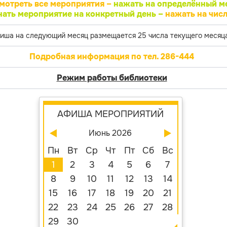
мотреть все мероприятия –
нажать на определённый м
нать мероприятие на конкретный день –
нажать на числ
иша на следующий месяц размещается 25 числа текущего месяца
Подробная информация по тел. 286-444
Режим работы библиотеки
АФИША МЕРОПРИЯТИЙ
Июнь 2026
Пн
Вт
Ср
Чт
Пт
Сб
Вс
1
2
3
4
5
6
7
8
9
10
11
12
13
14
15
16
17
18
19
20
21
22
23
24
25
26
27
28
29
30