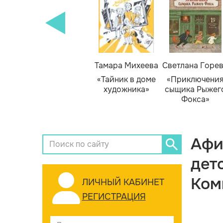
Тамара Михеева
Светлана Горе
«Тайник в доме
«Приключени
художника»
сыщика Рыжег
Фокса»
Афи
дет
Ком
ЛИЧНЫЙ КАБИНЕТ
РЕГИСТРАЦИЯ