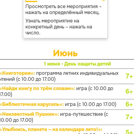
Просмотреть все мероприятия –
нажать на определённый месяц.
Узнать мероприятие на
конкретный день – нажать на
число.
Июнь
1 июня - День защиты детей
«Книготория»:
программа летних индивидуальных
7+
чтений (с 10.00 до 17.00)
«Найди книгу по трём словам»:
игра (с 10.00 до
6+
17.00)
6+
«Библиотечная карусель»:
игра (с 10.00 до 17.00)
«Неизвестный Пушкин»:
игра-путешествие (с
7+
10.00 до 17.00)
«Улыбнись, планета – на календаре лето!»:
5+