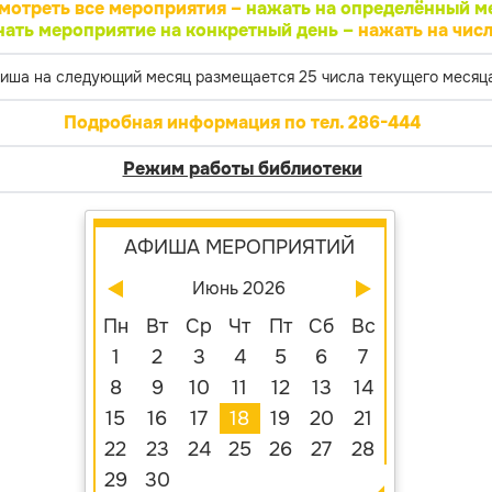
мотреть все мероприятия –
нажать на определённый м
нать мероприятие на конкретный день –
нажать на числ
иша на следующий месяц размещается 25 числа текущего месяца
Подробная информация по тел. 286-444
Режим работы библиотеки
АФИША МЕРОПРИЯТИЙ
Июнь 2026
Пн
Вт
Ср
Чт
Пт
Сб
Вс
1
2
3
4
5
6
7
8
9
10
11
12
13
14
15
16
17
18
19
20
21
22
23
24
25
26
27
28
29
30