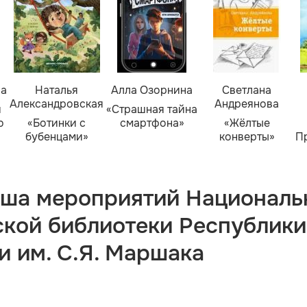
ва
Наталья
Алла Озорнина
Светлана
Александровская
Андреянова
я
«Страшная тайна
о
«Ботинки с
смартфона»
«Жёлтые
бубенцами»
конверты»
П
ша мероприятий Националь
ской библиотеки Республики
и им. С.Я. Маршака