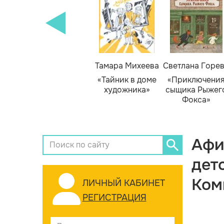
Тамара Михеева
Светлана Горе
«Тайник в доме
«Приключени
художника»
сыщика Рыжег
Фокса»
Афи
дет
Ком
ЛИЧНЫЙ КАБИНЕТ
РЕГИСТРАЦИЯ