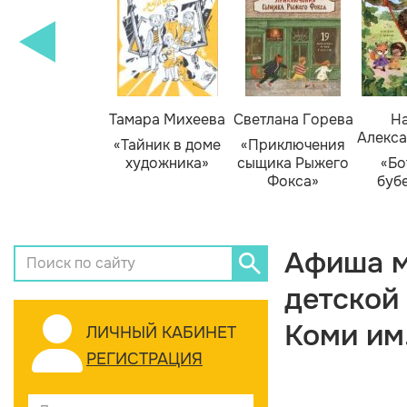
Тамара Михеева
Светлана Горева
На
Алекса
«Тайник в доме
«Приключения
художника»
сыщика Рыжего
«Бо
Фокса»
буб
Афиша м
детской
Коми им
ЛИЧНЫЙ КАБИНЕТ
РЕГИСТРАЦИЯ