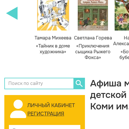
Тамара Михеева
Светлана Горева
На
Алекса
«Тайник в доме
«Приключения
художника»
сыщика Рыжего
«Бо
Фокса»
буб
Афиша м
детской
Коми им
ЛИЧНЫЙ КАБИНЕТ
РЕГИСТРАЦИЯ