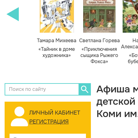
Тамара Михеева
Светлана Горева
На
Алекса
«Тайник в доме
«Приключения
художника»
сыщика Рыжего
«Бо
Фокса»
буб
Афиша м
детской
Коми им
ЛИЧНЫЙ КАБИНЕТ
РЕГИСТРАЦИЯ