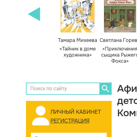
Тамара Михеева
Светлана Горе
«Тайник в доме
«Приключени
художника»
сыщика Рыжег
Фокса»
Афи
дет
Ком
ЛИЧНЫЙ КАБИНЕТ
РЕГИСТРАЦИЯ