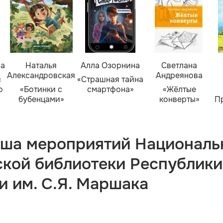
ва
Наталья
Алла Озорнина
Светлана
Александровская
Андреянова
я
«Страшная тайна
о
«Ботинки с
смартфона»
«Жёлтые
бубенцами»
конверты»
П
ша мероприятий Националь
ской библиотеки Республики
и им. С.Я. Маршака