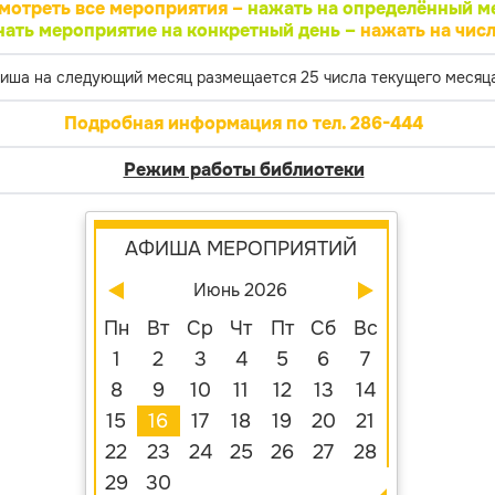
мотреть все мероприятия –
нажать на определённый м
нать мероприятие на конкретный день –
нажать на числ
иша на следующий месяц размещается 25 числа текущего месяца
Подробная информация по тел. 286-444
Режим работы библиотеки
АФИША МЕРОПРИЯТИЙ
Июнь 2026
Пн
Вт
Ср
Чт
Пт
Сб
Вс
1
2
3
4
5
6
7
8
9
10
11
12
13
14
15
16
17
18
19
20
21
22
23
24
25
26
27
28
29
30