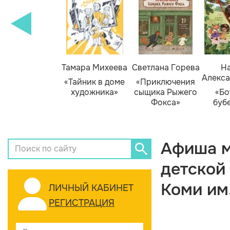
Тамара Михеева
Светлана Горева
На
Алекса
«Тайник в доме
«Приключения
художника»
сыщика Рыжего
«Бо
Фокса»
буб
Афиша м
детской
Коми им
ЛИЧНЫЙ КАБИНЕТ
РЕГИСТРАЦИЯ