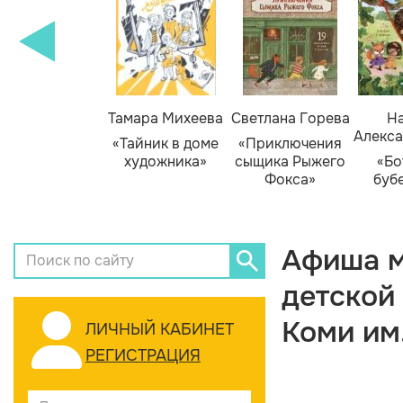
Тамара Михеева
Светлана Горева
На
Алекса
«Тайник в доме
«Приключения
художника»
сыщика Рыжего
«Бо
Фокса»
буб
Афиша м
детской
Коми им
ЛИЧНЫЙ КАБИНЕТ
РЕГИСТРАЦИЯ