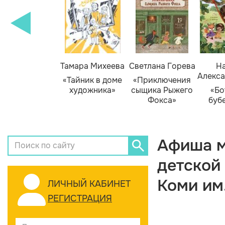
Тамара Михеева
Светлана Горева
На
Алекса
«Тайник в доме
«Приключения
художника»
сыщика Рыжего
«Бо
Фокса»
буб
Афиша м
детской
Коми им
ЛИЧНЫЙ КАБИНЕТ
РЕГИСТРАЦИЯ