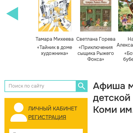
Тамара Михеева
Светлана Горева
На
Алекса
«Тайник в доме
«Приключения
художника»
сыщика Рыжего
«Бо
Фокса»
буб
Афиша м
детской
Коми им
ЛИЧНЫЙ КАБИНЕТ
РЕГИСТРАЦИЯ