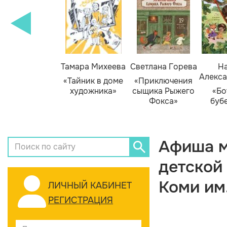
Тамара Михеева
Светлана Горева
На
Алекса
«Тайник в доме
«Приключения
художника»
сыщика Рыжего
«Бо
Фокса»
буб
Афиша м
детской
Коми им
ЛИЧНЫЙ КАБИНЕТ
РЕГИСТРАЦИЯ