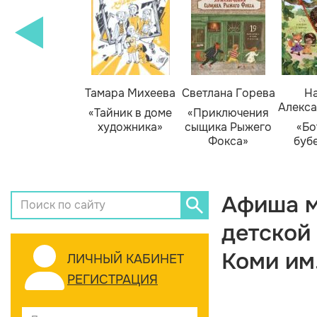
Тамара Михеева
Светлана Горева
На
Алекса
«Тайник в доме
«Приключения
художника»
сыщика Рыжего
«Бо
Фокса»
буб
Афиша м
детской
Коми им
ЛИЧНЫЙ КАБИНЕТ
РЕГИСТРАЦИЯ