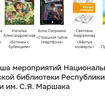
ва
Наталья
Алла Озорнина
Светлана
Александровская
Андреянова
я
«Страшная тайна
о
«Ботинки с
смартфона»
«Жёлтые
бубенцами»
конверты»
П
ша мероприятий Националь
ской библиотеки Республики
и им. С.Я. Маршака