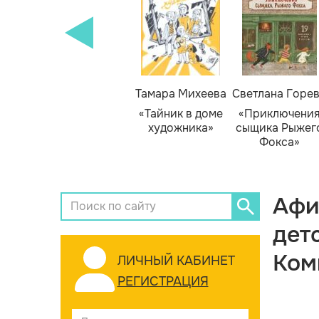
Тамара Михеева
Светлана Горе
«Тайник в доме
«Приключени
художника»
сыщика Рыжег
Фокса»
Афи
дет
Ком
ЛИЧНЫЙ КАБИНЕТ
РЕГИСТРАЦИЯ